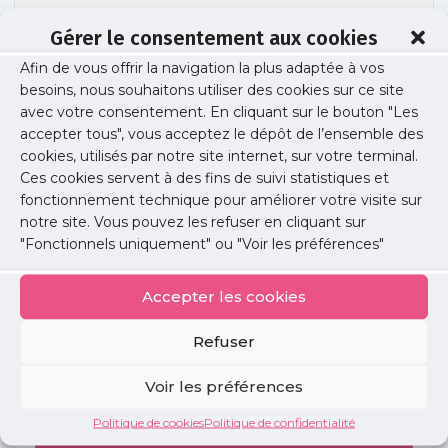
Gérer le consentement aux cookies
Afin de vous offrir la navigation la plus adaptée à vos
urps-soiree-internes-2017-3
besoins, nous souhaitons utiliser des cookies sur ce site
avec votre consentement. En cliquant sur le bouton "Les
accepter tous", vous acceptez le dépôt de l’ensemble des
cookies, utilisés par notre site internet, sur votre terminal.
Publié le :
29 septembre 2017
Ces cookies servent à des fins de suivi statistiques et
fonctionnement technique pour améliorer votre visite sur
Partager cet article :
notre site. Vous pouvez les refuser en cliquant sur
"Fonctionnels uniquement" ou "Voir les préférences"
Accepter les cookies
Refuser
Petites
annonces
Voir les préférences
Politique de cookies
Politique de confidentialité
Voir toutes les annonces