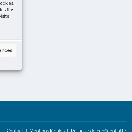
ookies,
des fins
isite
rences
Contact
Mentions légales
Politique de confidentialité