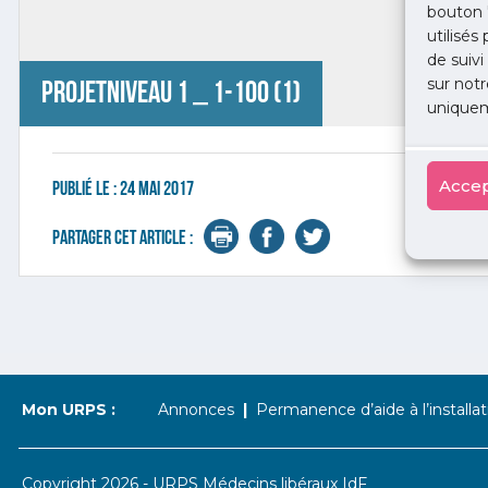
bouton 
utilisés
de suivi
sur notr
projetNIVEAU 1 _ 1-100 (1)
uniquem
Accep
Publié le :
24 mai 2017
Partager cet article :
Mon URPS :
Annonces
Permanence d’aide à l’installat
Copyright 2026 - URPS Médecins libéraux IdF