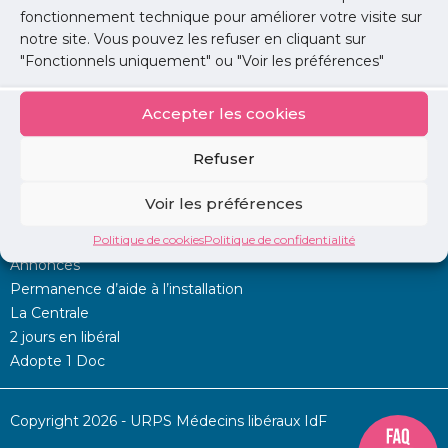
Pour les départements 75, 91 et 94
fonctionnement technique pour améliorer votre visite sur
Laura Morage
– Déléguée adjointe aux actions territoriales
notre site. Vous pouvez les refuser en cliquant sur
URPS : 06 64 21 17 50
"Fonctionnels uniquement" ou "Voir les préférences"
et par mail : ​​​​​
votreprojet@urps-med-idf.org
Accepter les cookies
Refuser
Voir les préférences
Mon URPS :
Politique de cookies
Politique de confidentialité
Annonces
Permanence d’aide à l’installation
La Centrale
2 jours en libéral
Adopte 1 Doc
Copyright 2026 - URPS Médecins libéraux IdF