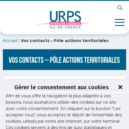
/
Accueil
Vos contacts – Pôle actions territoriales
Vos contacts – Pôle actions territoriales
Pour les départements 77, 93
Gérer le consentement aux cookies
David Bresson
– Délégué aux actions territoriales URPS :
Afin de vous offrir la navigation la plus adaptée à vos
07 64 59 96 74
besoins, nous souhaitons utiliser des cookies sur ce site
avec votre consentement. En cliquant sur le bouton "Les
Pour les départements 78, 92 et 95
Isabelle Fournel
– Délégué adjointe aux actions territoriales
accepter tous", vous acceptez le dépôt de l’ensemble des
URPS : 06 59 46 01 14
cookies, utilisés par notre site internet, sur votre terminal.
Ces cookies servent à des fins de suivi statistiques et