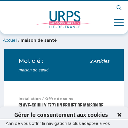
/
Accueil
maison de santé
Mot clé :
2 Articles
maison de santé
Installation
/
Offre de soins
Claye-Souilly (77) Un projet de maison de
santé pour juin 2019
Gérer le consentement aux cookies
L'URPS médecins accompagne la ville de Claye-
Afin de vous offrir la navigation la plus adaptée à vos
Souilly dans la création de sa maison de santé.