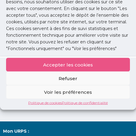
besoins, nous souhaitons utiliser des cookies sur ce site
avec votre consentement. En cliquant sur le bouton "Les
Lire l'article
accepter tous", vous acceptez le dépôt de l’ensemble des
cookies, utilisés par notre site internet, sur votre terminal.
Ces cookies servent à des fins de suivi statistiques et
Offre de soins
fonctionnement technique pour améliorer votre visite sur
L’URPS au prochain comité FIR le 1er février
notre site. Vous pouvez les refuser en cliquant sur
2018
"Fonctionnels uniquement" ou "Voir les préférences"
L’URPS médecins défend les projets des
médecins libéraux au comité FIR.
Accepter les cookies
Lire l'article
Refuser
Voir les préférences
Politique de cookies
Politique de confidentialité
Mon URPS :