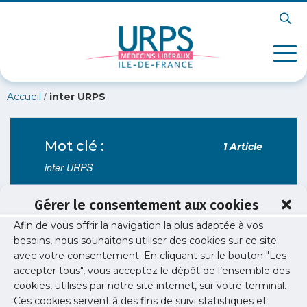
/
Accueil
inter URPS
Mot clé :
1 Article
inter URPS
Gérer le consentement aux cookies
Afin de vous offrir la navigation la plus adaptée à vos
Santé publique
besoins, nous souhaitons utiliser des cookies sur ce site
Covid long : prise en charge en Ile-de-
avec votre consentement. En cliquant sur le bouton "Les
France
accepter tous", vous acceptez le dépôt de l’ensemble des
cookies, utilisés par notre site internet, sur votre terminal.
Comment repérer et prendre en charge les
Ces cookies servent à des fins de suivi statistiques et
patients en Ile-de-France