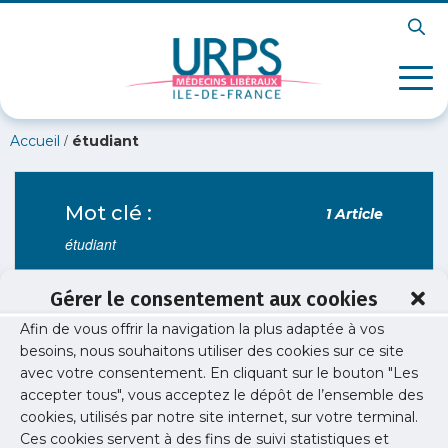
/
Accueil
étudiant
Mot clé :
1 Article
étudiant
Gérer le consentement aux cookies
Afin de vous offrir la navigation la plus adaptée à vos
Exercice professionnel
besoins, nous souhaitons utiliser des cookies sur ce site
Stages en libéral pour les externes de
avec votre consentement. En cliquant sur le bouton "Les
4ème année de Sorbonne Université (P6)
accepter tous", vous acceptez le dépôt de l’ensemble des
cookies, utilisés par notre site internet, sur votre terminal.
Découverte de l'exercice libéral des spécialités
Ces cookies servent à des fins de suivi statistiques et
(hors médecine générale).