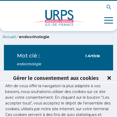
/
Accueil
endocrinologie
Mot clé :
1 Article
endocrinologie
Gérer le consentement aux cookies
Afin de vous offrir la navigation la plus adaptée à vos
Installation
/
Soirées libérales
besoins, nous souhaitons utiliser des cookies sur ce site
Soirée libérale endocrinologie-
avec votre consentement. En cliquant sur le bouton "Les
diabétologie-nutrition
accepter tous", vous acceptez le dépôt de l’ensemble des
cookies, utilisés par notre site internet, sur votre terminal.
Retour sur la soirée libérale d'endocrinologie du 7
Ces cookies servent à des fins de suivi statistiques et
octobre 2025.