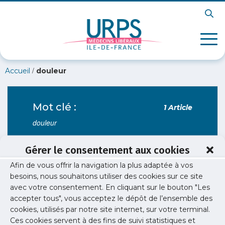
/
Accueil
douleur
Mot clé :
1 Article
douleur
Gérer le consentement aux cookies
Afin de vous offrir la navigation la plus adaptée à vos
Santé publique
besoins, nous souhaitons utiliser des cookies sur ce site
Prise en charge de la douleur en Ile-de-
avec votre consentement. En cliquant sur le bouton "Les
France – Webinaire
accepter tous", vous acceptez le dépôt de l’ensemble des
cookies, utilisés par notre site internet, sur votre terminal.
(Re)visionner le webinaire sur le thème de la
Ces cookies servent à des fins de suivi statistiques et
douleur