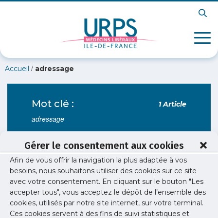
/
Accueil
adressage
Mot clé :
1 Article
adressage
Gérer le consentement aux cookies
Afin de vous offrir la navigation la plus adaptée à vos
Études / Enquêtes
besoins, nous souhaitons utiliser des cookies sur ce site
Accès aux spécialistes en Ile-de-France :
avec votre consentement. En cliquant sur le bouton "Les
enquête flash
accepter tous", vous acceptez le dépôt de l’ensemble des
cookies, utilisés par notre site internet, sur votre terminal.
98% des généralistes confrontés à des difficultés
Ces cookies servent à des fins de suivi statistiques et
d'adressage vers les spécialistes