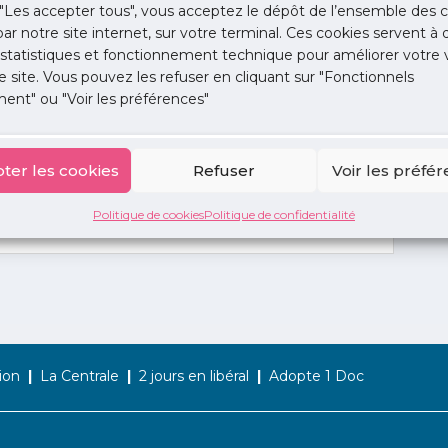
"Les accepter tous", vous acceptez le dépôt de l’ensemble des c
 par notre site internet, sur votre terminal. Ces cookies servent à 
 statistiques et fonctionnement technique pour améliorer votre v
e site. Vous pouvez les refuser en cliquant sur "Fonctionnels
abinets libéraux
ent" ou "Voir les préférences"
ter les cookies
Refuser
Voir les préfé
Politique de cookies
Politique de confidentialité
ion
La Centrale
2 jours en libéral
Adopte 1 Doc