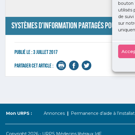
bouton 
utilisés
de suivi
sur notr
Systèmes d’information partagés pour les c
uniquem
Accep
Publié le :
3 juillet 2017
Partager cet article :
Mon URPS :
Annonces
Permanence d’aide à l’installat
Copyright 2026 - URPS Médecins libéraux IdF