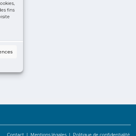
ookies,
des fins
isite
rences
Contact
Mentions légales
Politique de confidentialité