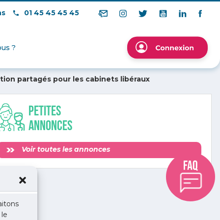
ns
01 45 45 45 45
us ?
ion partagés pour les cabinets libéraux
Petites
annonces
Voir toutes les annonces
aitons
 le