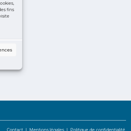
ookies,
des fins
isite
rences
Contact
Mentions légales
Politique de confidentialité