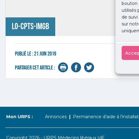
bouton 
utilisés
de suivi
sur notr
lo-cpts-imgb
uniquem
Accep
Publié le :
21 juin 2019
Partager cet article :
Mon URPS :
Annonces
Permanence d’aide à l’installat
Copyright 2026 - URPS Médecins libéraux IdF