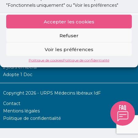
"Fonctionnels uniquement" ou "Voir les préférences"
Accepter les cookies
Mon URPS :
Refuser
Annonces
Voir les préférences
Permanence d’aide à l’installation
La Centrale
Politique de cookies
Politique de confidentialité
2 jours en libéral
Adopte 1 Doc
Copyright 2026 - URPS Médecins libéraux IdF
Contact
Mentions légales
Politique de confidentialité