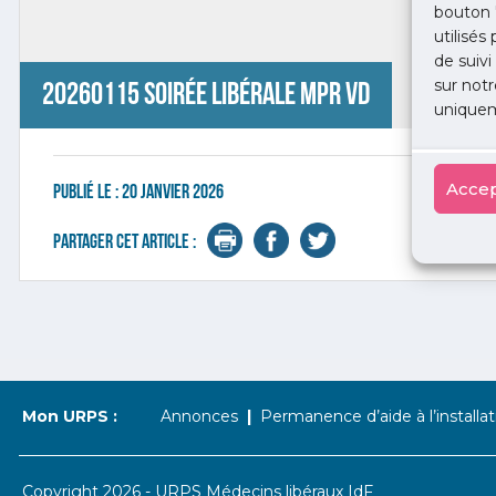
bouton 
utilisés
de suivi
sur notr
20260115 Soirée libérale MPR VD
uniquem
Accep
Publié le :
20 janvier 2026
Partager cet article :
Mon URPS :
Annonces
Permanence d’aide à l’installat
Copyright 2026 - URPS Médecins libéraux IdF