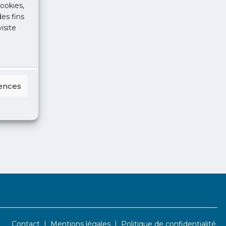
ookies,
des fins
isite
rences
Contact
Mentions légales
Politique de confidentialité