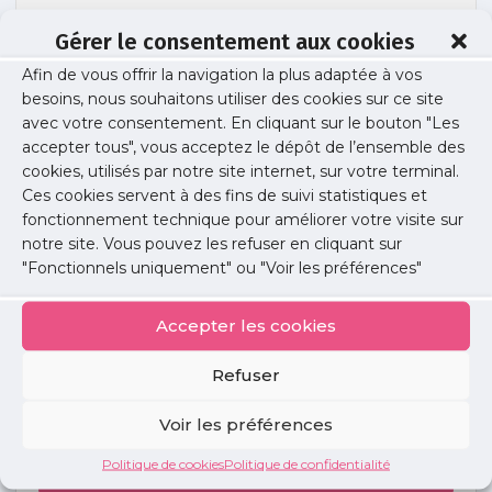
Gérer le consentement aux cookies
demographie-oncologues-liberaux-idf-
Afin de vous offrir la navigation la plus adaptée à vos
2023
besoins, nous souhaitons utiliser des cookies sur ce site
avec votre consentement. En cliquant sur le bouton "Les
accepter tous", vous acceptez le dépôt de l’ensemble des
cookies, utilisés par notre site internet, sur votre terminal.
Publié le :
6 juin 2023
Ces cookies servent à des fins de suivi statistiques et
fonctionnement technique pour améliorer votre visite sur
Partager cet article :
notre site. Vous pouvez les refuser en cliquant sur
"Fonctionnels uniquement" ou "Voir les préférences"
Accepter les cookies
Refuser
Petites
annonces
Voir les préférences
Politique de cookies
Politique de confidentialité
Voir toutes les annonces