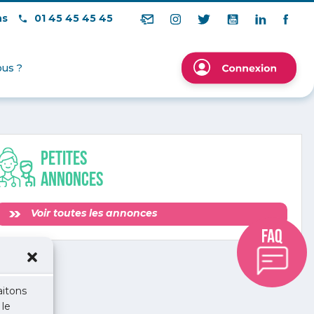
ns
01 45 45 45 45
us ?
Petites
annonces
Voir toutes les annonces
aitons
 le