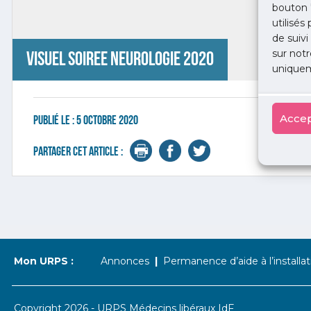
bouton 
utilisés
de suivi
sur notr
Visuel soiree neurologie 2020
uniquem
Accep
Publié le :
5 octobre 2020
Partager cet article :
Mon URPS :
Annonces
Permanence d’aide à l’installat
Copyright 2026 - URPS Médecins libéraux IdF