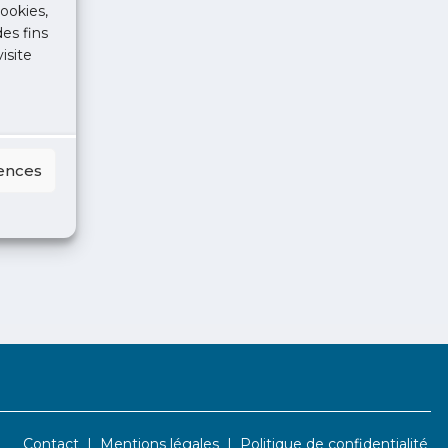
ookies,
des fins
isite
rences
Contact
Mentions légales
Politique de confidentialité