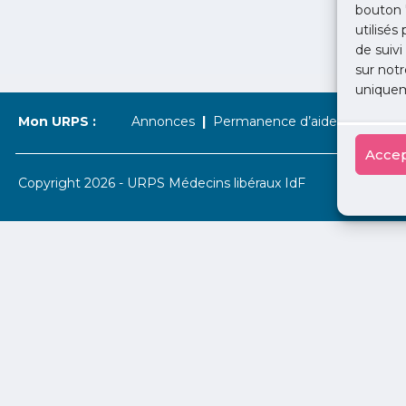
bouton 
utilisés
de suivi
sur notr
uniquem
Mon URPS :
Annonces
Permanence d’aide à l’installat
Accep
Copyright 2026 - URPS Médecins libéraux IdF