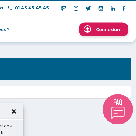
ns
01 45 45 45 45
us ?
aitons
 le