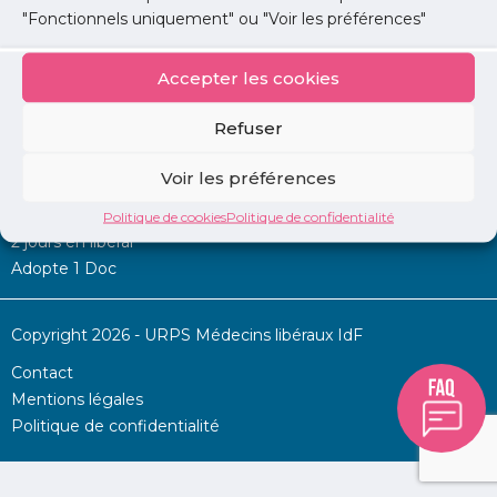
"Fonctionnels uniquement" ou "Voir les préférences"
Accepter les cookies
Mon URPS :
Refuser
Annonces
Voir les préférences
Permanence d’aide à l’installation
La Centrale
Politique de cookies
Politique de confidentialité
2 jours en libéral
Adopte 1 Doc
Copyright 2026 - URPS Médecins libéraux IdF
Contact
Mentions légales
Politique de confidentialité