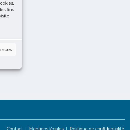
ookies,
des fins
isite
rences
Contact
Mentions légales
Politique de confidentialité