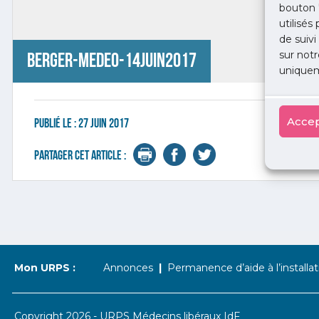
bouton 
utilisés
de suivi
sur notr
berger-medeo-14juin2017
uniquem
Accep
Publié le :
27 juin 2017
Partager cet article :
Mon URPS :
Annonces
Permanence d’aide à l’installat
Copyright 2026 - URPS Médecins libéraux IdF