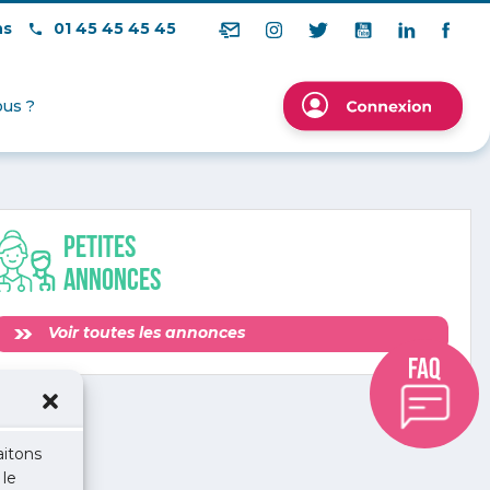
ns
01 45 45 45 45
us ?
Petites
annonces
Voir toutes les annonces
aitons
 le