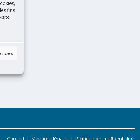
ookies,
des fins
isite
rences
Contact
Mentions légales
Politique de confidentialité