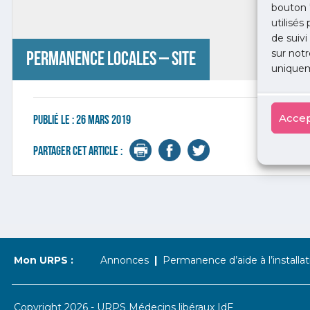
bouton 
utilisés
de suivi
sur notr
Permanence locales – site
uniquem
Accep
Publié le :
26 mars 2019
Partager cet article :
Mon URPS :
Annonces
Permanence d’aide à l’installat
Copyright 2026 - URPS Médecins libéraux IdF