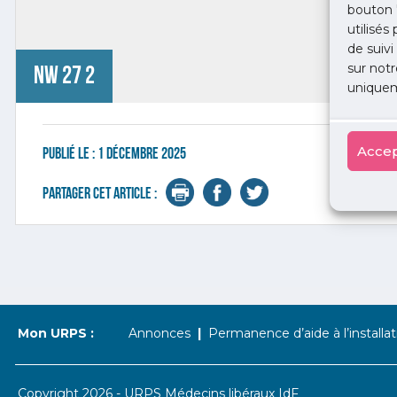
bouton 
utilisés
de suivi
sur notr
nw 27 2
uniquem
Accep
Publié le :
1 décembre 2025
Partager cet article :
Mon URPS :
Annonces
Permanence d’aide à l’installat
Copyright 2026 - URPS Médecins libéraux IdF