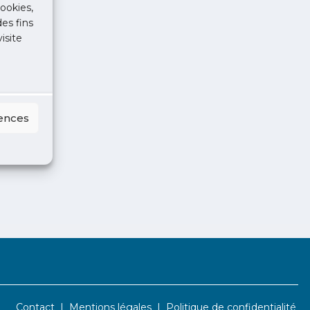
ookies,
des fins
isite
rences
Contact
Mentions légales
Politique de confidentialité