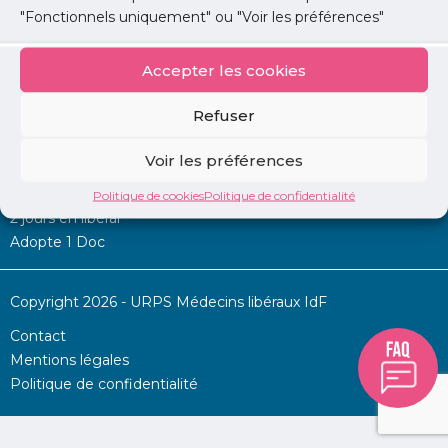
"Fonctionnels uniquement" ou "Voir les préférences"
Accepter les cookies
Mon URPS :
Refuser
Annonces
Voir les préférences
Permanence d’aide à l’installation
La Centrale
Politique de cookies
Politique de confidentialité
2 jours en libéral
Adopte 1 Doc
Copyright 2026 - URPS Médecins libéraux IdF
Contact
Mentions légales
Politique de confidentialité