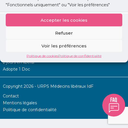
"Fonctionnels uniquement" ou "Voir les préférences"
Accepter les cookies
Mon URPS :
Refuser
Annonces
Voir les préférences
Permanence d’aide à l’installation
La Centrale
Politique de cookies
Politique de confidentialité
2 jours en libéral
Adopte 1 Doc
Copyright 2026 - URPS Médecins libéraux IdF
Contact
Mentions légales
Politique de confidentialité