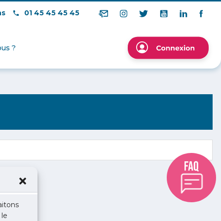
ns
01 45 45 45 45
us ?
aitons
 le