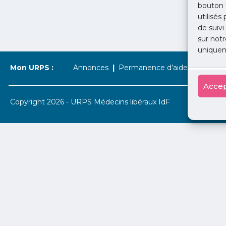
bouton 
utilisés
de suivi
sur notr
uniquem
Mon URPS :
Annonces
Permanence d’aide à l’installat
Accep
Copyright 2026 - URPS Médecins libéraux IdF