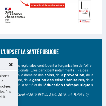
L'URPS ET LA SANTÉ PUBLIQUE
« Les unions régionales contribuent à l’organisation de l’offre
de santé régionale. Elles participent notamment (…) à des
actions dans le domaine des
, de la
, de la
soins
prévention
aitons
veille sanitaire, de la
de la
gestion des crises sanitaires,
 le
promotion de la santé et de l’
éducation thérapeutique
»
ookies,
des fins
(Source : décret n°2010-585 du 2 juin 2010, art. R.4031-2).
isite