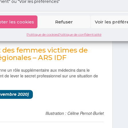
ormation »
ent" ou "Voir les préférences"
ou directement par la patiente, pour obtenir des
t être mise en relation avec des associations proches de
ter les cookies
Refuser
Voir les préfé
Politique de cookies
Politique de confidentialité
 novembre 2020)
 des femmes victimes de
égionales – ARS IDF
onne un rôle supplémentaire aux médecins dans le
t de lever le secret professionnel sur une situation de
ovembre 2020)
Illustration : Céline Pernot-Burlet