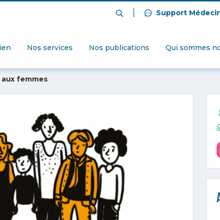
|
Support Médeci
dien
Nos services
Nos publications
Qui sommes no
es aux femmes