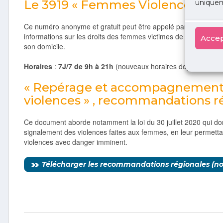
Le 3919 « Femmes Violences Inf
uniquem
Ce numéro anonyme et gratuit peut être appelé par le médecin 
informations sur les droits des femmes victimes de violences e
Accep
son domicile.
Horaires
:
7J/7 de 9h à 21h
(nouveaux horaires depuis le 12
« Repérage et accompagnement
violences » , recommandations r
Ce document aborde notamment la loi du 30 juillet 2020 qui d
signalement des violences faites aux femmes, en leur permettan
violences avec danger imminent.
Télécharger les recommandations régionales (n