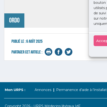
bouton 
utilisés
de suivi
sur notr
ordo
uniquem
Accep
Publié le :
6 août 2025
Partager cet article :
Mon URPS :
Annonces
Permanence d’aide à l’installat
Copyright 2026 - URPS Médecins libéraux IdF