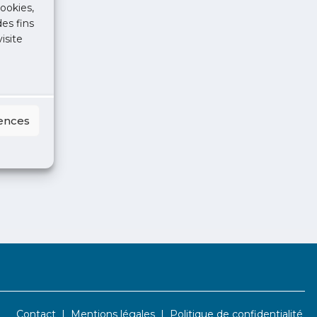
ookies,
des fins
isite
rences
Contact
Mentions légales
Politique de confidentialité