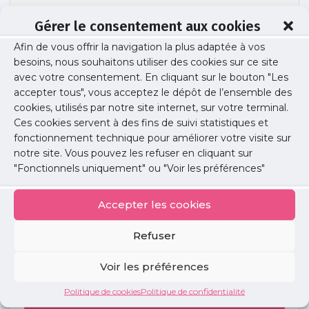
Gérer le consentement aux cookies
Afin de vous offrir la navigation la plus adaptée à vos
Image guides URPS pour Web (5)
besoins, nous souhaitons utiliser des cookies sur ce site
avec votre consentement. En cliquant sur le bouton "Les
accepter tous", vous acceptez le dépôt de l’ensemble des
cookies, utilisés par notre site internet, sur votre terminal.
Publié le :
6 août 2025
Ces cookies servent à des fins de suivi statistiques et
fonctionnement technique pour améliorer votre visite sur
Partager cet article :
notre site. Vous pouvez les refuser en cliquant sur
"Fonctionnels uniquement" ou "Voir les préférences"
Accepter les cookies
Refuser
Petites
annonces
Voir les préférences
Politique de cookies
Politique de confidentialité
Voir toutes les annonces