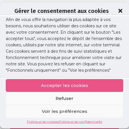
Gérer le consentement aux cookies
Afin de vous offrir la navigation la plus adaptée à vos
Image guides URPS pour Web (1)
besoins, nous souhaitons utiliser des cookies sur ce site
avec votre consentement. En cliquant sur le bouton "Les
accepter tous", vous acceptez le dépôt de l’ensemble des
cookies, utilisés par notre site internet, sur votre terminal.
Publié le :
6 août 2025
Ces cookies servent à des fins de suivi statistiques et
fonctionnement technique pour améliorer votre visite sur
Partager cet article :
notre site. Vous pouvez les refuser en cliquant sur
"Fonctionnels uniquement" ou "Voir les préférences"
Accepter les cookies
Refuser
Petites
annonces
Voir les préférences
Politique de cookies
Politique de confidentialité
Voir toutes les annonces