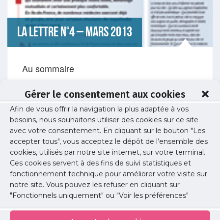
La Lettre n°4 – Mars 2013
Au sommaire
Dossier Observatoire francilien de l’accès au soins
Le regard du Pr Claude Le Pen
Gérer le consentement aux cookies
Afin de vous offrir la navigation la plus adaptée à vos
Exercices collectifs
besoins, nous souhaitons utiliser des cookies sur ce site
La pluridisciplinarité avant l’heure
avec votre consentement. En cliquant sur le bouton "Les
accepter tous", vous acceptez le dépôt de l’ensemble des
Offre de soins
Diagnostics locaux et animatin des territoires
cookies, utilisés par notre site internet, sur votre terminal.
Ces cookies servent à des fins de suivi statistiques et
Installation
fonctionnement technique pour améliorer votre visite sur
1er anniversaire des permanences locales d’aide à
notre site. Vous pouvez les refuser en cliquant sur
l’installation
"Fonctionnels uniquement" ou "Voir les préférences"
Télécharger la Lettre de l'Union