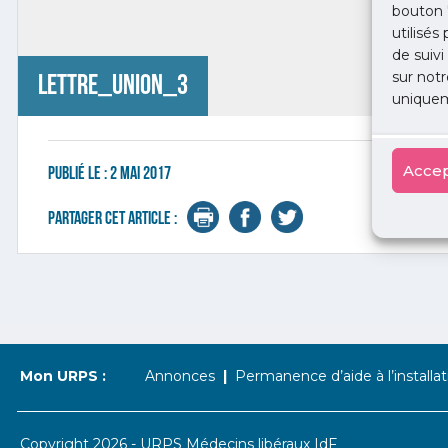
bouton 
utilisés
de suivi
sur notr
lettre_union_3
uniquem
Accep
Publié le :
2 mai 2017
Partager cet article :
Mon URPS :
Annonces
Permanence d’aide à l’installat
Copyright 2026 - URPS Médecins libéraux IdF