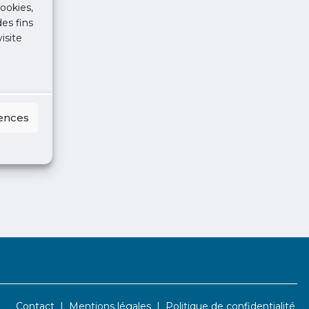
ookies,
des fins
isite
rences
Contact
Mentions légales
Politique de confidentialité