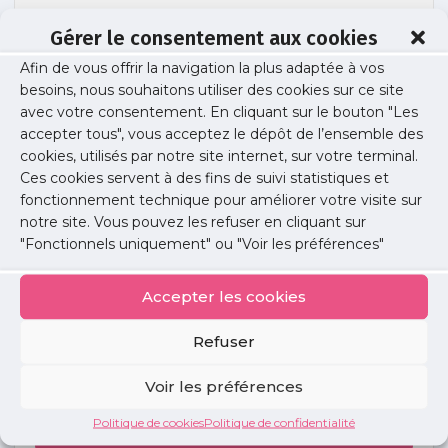
Gérer le consentement aux cookies
Afin de vous offrir la navigation la plus adaptée à vos
Lettre URPS_19_PAP_V2_1006
besoins, nous souhaitons utiliser des cookies sur ce site
avec votre consentement. En cliquant sur le bouton "Les
accepter tous", vous acceptez le dépôt de l’ensemble des
cookies, utilisés par notre site internet, sur votre terminal.
Publié le :
2 juillet 2024
Ces cookies servent à des fins de suivi statistiques et
fonctionnement technique pour améliorer votre visite sur
Partager cet article :
notre site. Vous pouvez les refuser en cliquant sur
"Fonctionnels uniquement" ou "Voir les préférences"
Accepter les cookies
Refuser
Petites
annonces
Voir les préférences
Politique de cookies
Politique de confidentialité
Voir toutes les annonces