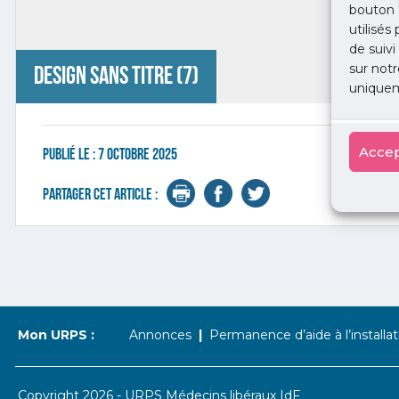
bouton 
utilisés
de suivi
sur notr
Design sans titre (7)
uniquem
Accep
Publié le :
7 octobre 2025
Partager cet article :
Mon URPS :
Annonces
Permanence d’aide à l’installat
Copyright 2026 - URPS Médecins libéraux IdF