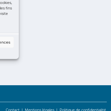
ookies,
des fins
isite
rences
Contact
Mentions légales
Politique de confidentialité