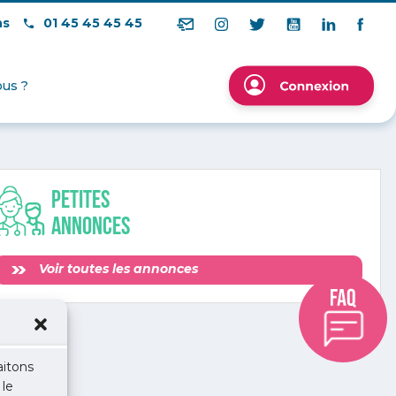
ns
01 45 45 45 45
us ?
Petites
annonces
Voir toutes les annonces
aitons
 le