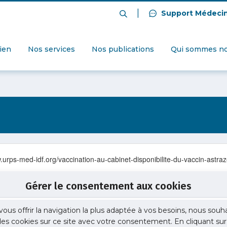
|
Support Médeci
dien
Nos services
Nos publications
Qui sommes no
w.urps-med-idf.org/vaccination-au-cabinet-disponibilite-du-vaccin-astr
Gérer le consentement aux cookies
vous offrir la navigation la plus adaptée à vos besoins, nous souh
 des cookies sur ce site avec votre consentement. En cliquant sur