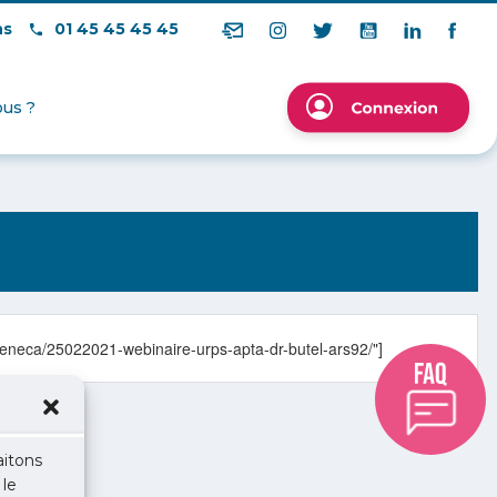
ns
01 45 45 45 45
us ?
azeneca/25022021-webinaire-urps-apta-dr-butel-ars92/"]
aitons
 le