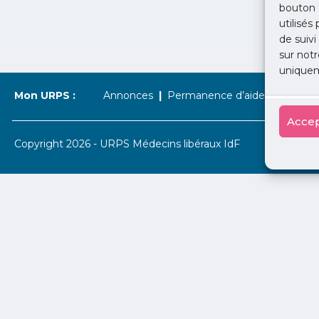
bouton 
utilisés
de suivi
sur notr
uniquem
Mon URPS :
Annonces
Permanence d’aide à l’installat
Accep
Copyright 2026 - URPS Médecins libéraux IdF