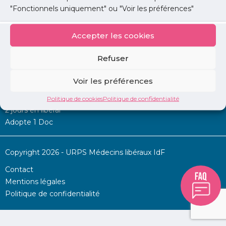
"Fonctionnels uniquement" ou "Voir les préférences"
Accepter les cookies
Mon URPS :
Refuser
Annonces
Voir les préférences
Permanence d’aide à l’installation
La Centrale
Politique de cookies
Politique de confidentialité
2 jours en libéral
Adopte 1 Doc
Copyright 2026 - URPS Médecins libéraux IdF
Contact
Mentions légales
Politique de confidentialité