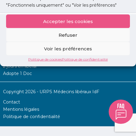
"Fonctionnels uniquement" ou "Voir les préférences"
Accepter les cookies
Mon URPS :
Refuser
Annonces
Voir les préférences
Permanence d’aide à l’installation
La Centrale
Politique de cookies
Politique de confidentialité
2 jours en libéral
Adopte 1 Doc
Copyright 2026 - URPS Médecins libéraux IdF
Contact
Mentions légales
Politique de confidentialité