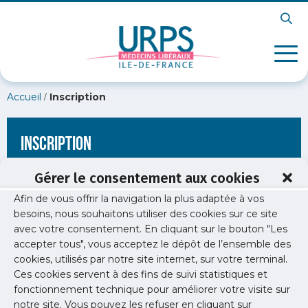
/
Accueil
Inscription
Inscription
Gérer le consentement aux cookies
Afin de vous offrir la navigation la plus adaptée à vos
[wppb-register form_name="inscription"
besoins, nous souhaitons utiliser des cookies sur ce site
redirect_url="https://www.urps-med-idf.org/soiree-liberale-
avec votre consentement. En cliquant sur le bouton "Les
orl/soiree-liberale-orl-2024-web/"]
accepter tous", vous acceptez le dépôt de l’ensemble des
cookies, utilisés par notre site internet, sur votre terminal.
Ces cookies servent à des fins de suivi statistiques et
fonctionnement technique pour améliorer votre visite sur
notre site. Vous pouvez les refuser en cliquant sur