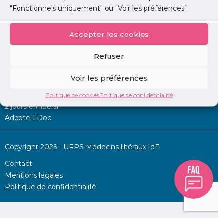
"Fonctionnels uniquement" ou "Voir les préférences"
Accepter les cookies
Mon URPS :
Refuser
Annonces
Voir les préférences
Permanence d’aide à l’installation
La Centrale
Politique de cookies
Politique de confidentialité
2 jours en libéral
Adopte 1 Doc
Copyright 2026 - URPS Médecins libéraux IdF
Contact
Mentions légales
Politique de confidentialité