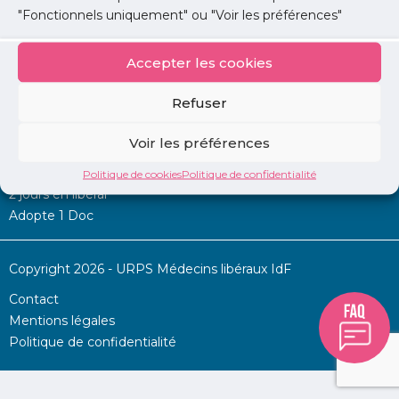
"Fonctionnels uniquement" ou "Voir les préférences"
Accepter les cookies
Mon URPS :
Refuser
Annonces
Voir les préférences
Permanence d’aide à l’installation
La Centrale
Politique de cookies
Politique de confidentialité
2 jours en libéral
Adopte 1 Doc
Copyright 2026 - URPS Médecins libéraux IdF
Contact
Mentions légales
Politique de confidentialité