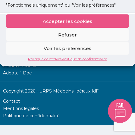
"Fonctionnels uniquement" ou "Voir les préférences"
Accepter les cookies
Mon URPS :
Refuser
Annonces
Voir les préférences
Permanence d’aide à l’installation
La Centrale
Politique de cookies
Politique de confidentialité
2 jours en libéral
Adopte 1 Doc
Copyright 2026 - URPS Médecins libéraux IdF
Contact
Mentions légales
Politique de confidentialité