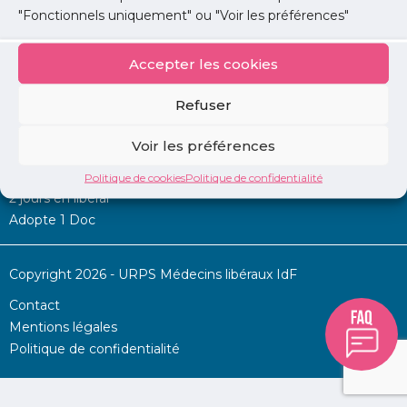
"Fonctionnels uniquement" ou "Voir les préférences"
Accepter les cookies
Mon URPS :
Refuser
Annonces
Voir les préférences
Permanence d’aide à l’installation
La Centrale
Politique de cookies
Politique de confidentialité
2 jours en libéral
Adopte 1 Doc
Copyright 2026 - URPS Médecins libéraux IdF
Contact
Mentions légales
Politique de confidentialité