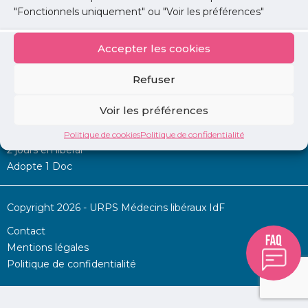
"Fonctionnels uniquement" ou "Voir les préférences"
Accepter les cookies
Mon URPS :
Refuser
Annonces
Voir les préférences
Permanence d’aide à l’installation
La Centrale
Politique de cookies
Politique de confidentialité
2 jours en libéral
Adopte 1 Doc
Copyright 2026 - URPS Médecins libéraux IdF
Contact
Mentions légales
Politique de confidentialité