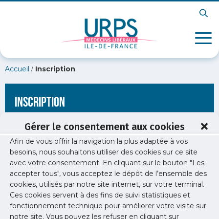
/
Accueil
Inscription
Inscription
Gérer le consentement aux cookies
Afin de vous offrir la navigation la plus adaptée à vos
[wppb-register form_name="inscription"
besoins, nous souhaitons utiliser des cookies sur ce site
redirect_url="https://www.urps-med-idf.org/sinstaller/zones-
avec votre consentement. En cliquant sur le bouton "Les
deficitaires-ars-2022-et-aides-a-linstallation-et-au-
maintien/flyer-perm-locale-version-image/"]
accepter tous", vous acceptez le dépôt de l’ensemble des
cookies, utilisés par notre site internet, sur votre terminal.
Ces cookies servent à des fins de suivi statistiques et
fonctionnement technique pour améliorer votre visite sur
notre site. Vous pouvez les refuser en cliquant sur