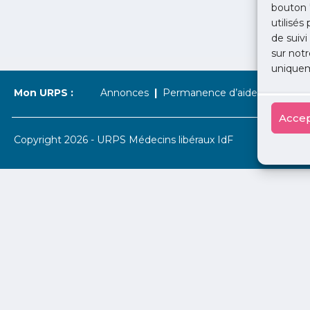
bouton 
utilisés
de suivi
sur notr
uniquem
Mon URPS :
Annonces
Permanence d’aide à l’installat
Accep
Copyright 2026 - URPS Médecins libéraux IdF