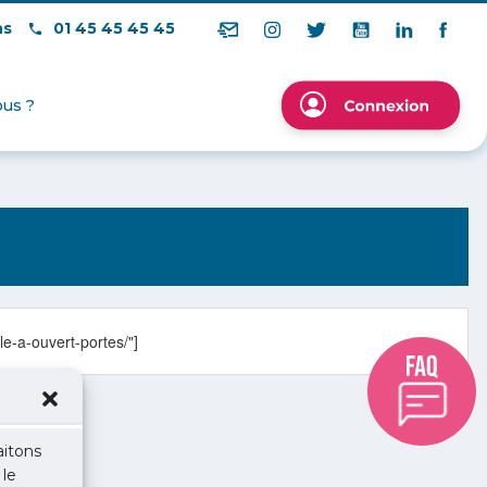
ns
01 45 45 45 45
us ?
le-a-ouvert-portes/"]
aitons
 le