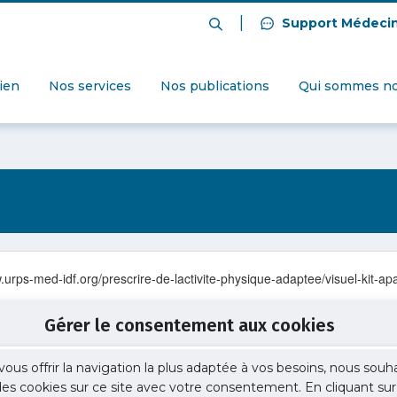
|
Support Médeci
dien
Nos services
Nos publications
Qui sommes no
urps-med-idf.org/prescrire-de-lactivite-physique-adaptee/visuel-kit-apa
Gérer le consentement aux cookies
vous offrir la navigation la plus adaptée à vos besoins, nous souh
 des cookies sur ce site avec votre consentement. En cliquant sur