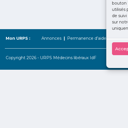
bouton 
utilisés
de suivi
sur notr
uniquem
Mon URPS :
Annonces
Permanence d’aide à l’installat
Accep
Copyright 2026 - URPS Médecins libéraux IdF