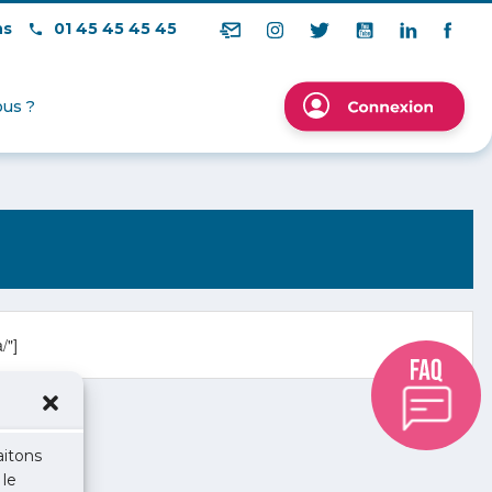
ns
01 45 45 45 45
us ?
/"]
aitons
 le