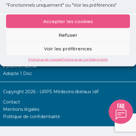
"Fonctionnels uniquement" ou "Voir les préférences"
Accepter les cookies
Mon URPS :
Refuser
Annonces
Voir les préférences
Permanence d’aide à l’installation
La Centrale
Politique de cookies
Politique de confidentialité
2 jours en libéral
Adopte 1 Doc
Copyright 2026 - URPS Médecins libéraux IdF
Contact
Mentions légales
Politique de confidentialité