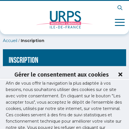
/
Accueil
Inscription
Inscription
Gérer le consentement aux cookies
Afin de vous offrir la navigation la plus adaptée à vos
[wppb-register form_name="inscription"
besoins, nous souhaitons utiliser des cookies sur ce site
redirect_url="https://www.urps-med-idf.org/penurie-
avec votre consentement. En cliquant sur le bouton "Les
dessence-les-stations-priorisees-pour-les-medecins/"]
accepter tous", vous acceptez le dépôt de l’ensemble des
cookies, utilisés par notre site internet, sur votre terminal.
Ces cookies servent à des fins de suivi statistiques et
fonctionnement technique pour améliorer votre visite sur
notre site. Vous pouvez les refuser en cliquant sur