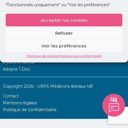
"Fonctionnels uniquement" ou "Voir les préférences"
Accepter les cookies
Mon URPS :
Refuser
Annonces
Voir les préférences
Permanence d’aide à l’installation
La Centrale
Politique de cookies
Politique de confidentialité
2 jours en libéral
Adopte 1 Doc
Copyright 2026 - URPS Médecins libéraux IdF
Contact
Mentions légales
Politique de confidentialité