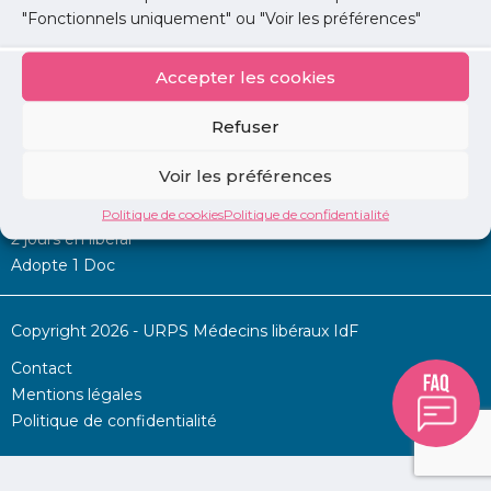
"Fonctionnels uniquement" ou "Voir les préférences"
Accepter les cookies
Mon URPS :
Refuser
Annonces
Voir les préférences
Permanence d’aide à l’installation
La Centrale
Politique de cookies
Politique de confidentialité
2 jours en libéral
Adopte 1 Doc
Copyright 2026 - URPS Médecins libéraux IdF
Contact
Mentions légales
Politique de confidentialité