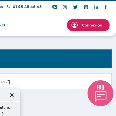
ns
01 45 45 45 45
us ?
net/"]
aitons
 le