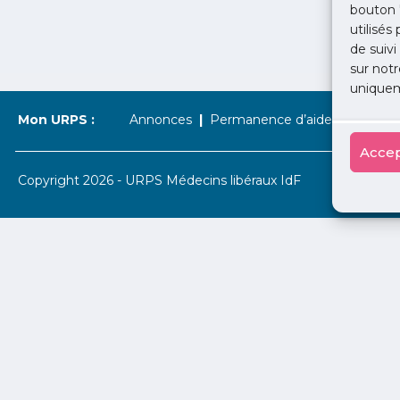
bouton 
utilisés
de suivi
sur notr
uniquem
Mon URPS :
Annonces
Permanence d’aide à l’installat
Accep
Copyright 2026 - URPS Médecins libéraux IdF