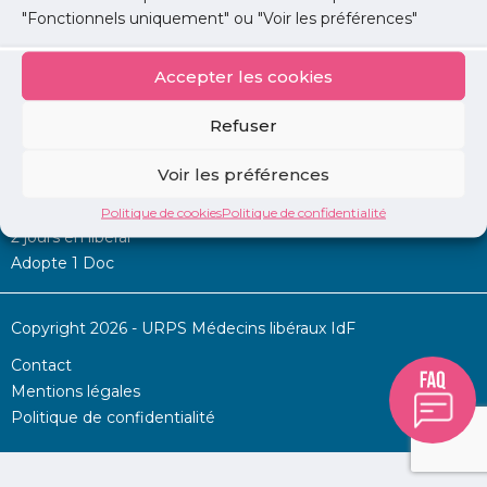
"Fonctionnels uniquement" ou "Voir les préférences"
Accepter les cookies
Mon URPS :
Refuser
Annonces
Voir les préférences
Permanence d’aide à l’installation
La Centrale
Politique de cookies
Politique de confidentialité
2 jours en libéral
Adopte 1 Doc
Copyright 2026 - URPS Médecins libéraux IdF
Contact
Mentions légales
Politique de confidentialité