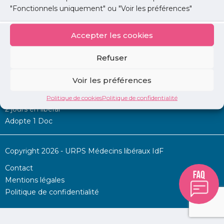
"Fonctionnels uniquement" ou "Voir les préférences"
Accepter les cookies
Mon URPS :
Refuser
Annonces
Voir les préférences
Permanence d’aide à l’installation
La Centrale
Politique de cookies
Politique de confidentialité
2 jours en libéral
Adopte 1 Doc
Copyright 2026 - URPS Médecins libéraux IdF
Contact
Mentions légales
Politique de confidentialité