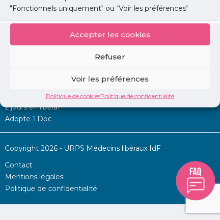
"Fonctionnels uniquement" ou "Voir les préférences"
Accepter les cookies
Mon URPS :
Refuser
Annonces
Voir les préférences
Permanence d’aide à l’installation
La Centrale
Politique de cookies
Politique de confidentialité
2 jours en libéral
Adopte 1 Doc
Copyright 2026 - URPS Médecins libéraux IdF
Contact
Mentions légales
Politique de confidentialité