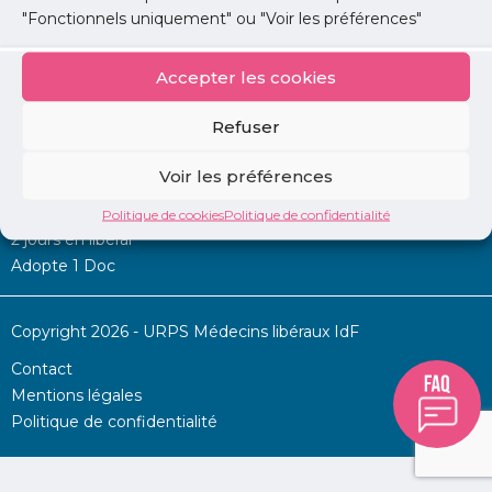
"Fonctionnels uniquement" ou "Voir les préférences"
Accepter les cookies
Mon URPS :
Refuser
Annonces
Voir les préférences
Permanence d’aide à l’installation
La Centrale
Politique de cookies
Politique de confidentialité
2 jours en libéral
Adopte 1 Doc
Copyright 2026 - URPS Médecins libéraux IdF
Contact
Mentions légales
Politique de confidentialité