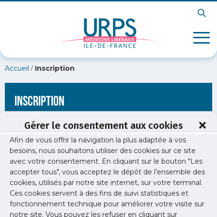
/
Accueil
Inscription
Inscription
Gérer le consentement aux cookies
Afin de vous offrir la navigation la plus adaptée à vos
[wppb-register form_name="inscription"
besoins, nous souhaitons utiliser des cookies sur ce site
redirect_url="https://www.urps-med-idf.org/jeux-olympiques-
avec votre consentement. En cliquant sur le bouton "Les
et-paralympiques-de-paris-2024/resultats-enquete-jo-au-31-
10-23/"]
accepter tous", vous acceptez le dépôt de l’ensemble des
cookies, utilisés par notre site internet, sur votre terminal.
Ces cookies servent à des fins de suivi statistiques et
fonctionnement technique pour améliorer votre visite sur
notre site. Vous pouvez les refuser en cliquant sur