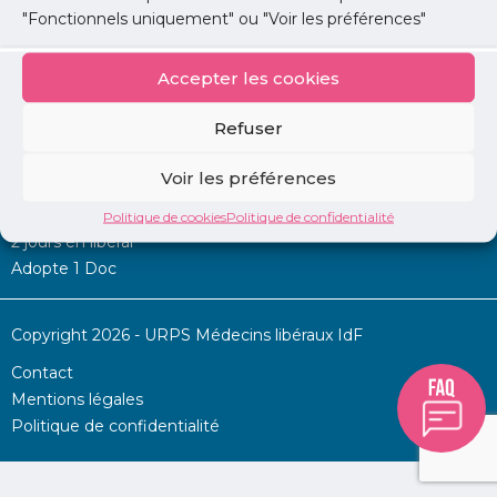
"Fonctionnels uniquement" ou "Voir les préférences"
Accepter les cookies
Mon URPS :
Refuser
Annonces
Voir les préférences
Permanence d’aide à l’installation
La Centrale
Politique de cookies
Politique de confidentialité
2 jours en libéral
Adopte 1 Doc
Copyright 2026 - URPS Médecins libéraux IdF
Contact
Mentions légales
Politique de confidentialité